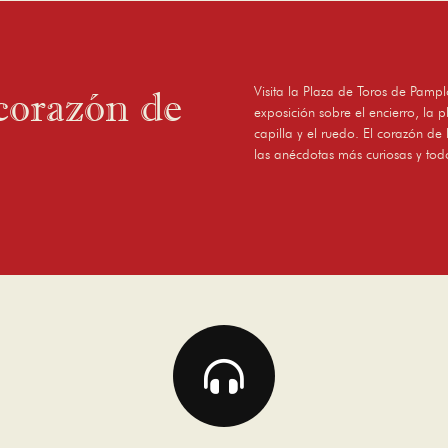
corazón de
Visita la Plaza de Toros de Pampl
exposición sobre el encierro, la p
capilla y el ruedo. El corazón de 
las anécdotas más curiosas y tod